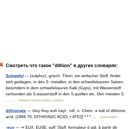
Смотреть что такое "dithion" в других словарях:
Schwefel
— (sulphur), griech. Thion, ein einfacher Stoff, findet
sich gediegen, in den S. metallen, in den schwefelsauren Salzen,
besonders in dem schwefelsauren Kalk (Gyps), mit Wasserstoff
verbunden als S.wasserstoff in den S.quellen etc. Den meisten S.
… …
Herders Conversations-Lexikon
dithionate
— /duy thuy euh nayt , nit/, n. Chem. a salt of dithionic
acid. [1865 70; DITHION(IC ACID) + ATE2] * * * …
Universalium
-eux
— ⇒ EUX, EUSE, suff. [Suff. formateur d adj. à partir de