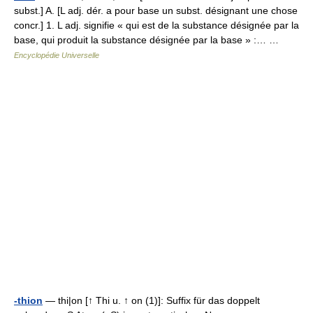
subst.] A. [L adj. dér. a pour base un subst. désignant une chose
concr.] 1. L adj. signifie « qui est de la substance désignée par la
base, qui produit la substance désignée par la base » :… …
Encyclopédie Universelle
-thion
— thi|on [↑ Thi u. ↑ on (1)]: Suffix für das doppelt