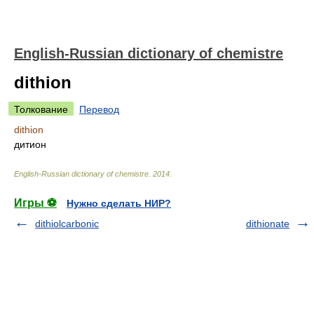
English-Russian dictionary of chemistre
dithion
Толкование
Перевод
dithion
дитион
English-Russian dictionary of chemistre
.
2014
.
Игры ⚽
Нужно сделать НИР?
dithiolcarbonic
dithionate