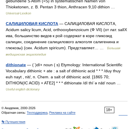
gebundene S Atom (=S) in systematischen Namen von
Thioketonen, z. B. Pentan 3 thion, Anthracen 9,10 dithion …
Universal-Lexikon
САЛИЦИЛОВАЯ КИСЛОТА
— САЛИЦИЛОВАЯ КИСЛОТА,
Acidum salicy licum, Acid, orthooxybenzoicum (Ф VІI) (от лат. salІX
ива, большинство видов к рой содержат в коре гликозид
салицин, соединение салицилового алкоголя салигенина и
глюкозы) (син. Acidum spiricum). Представляет… …
Большая
медицинская энциклопедия
dithionate
— (ˈ)dī+ noun ( s) Etymology: International Scientific
Vocabulary dithionic + ate : a salt of dithionic acid * * * /duy thuy
euh nayt , nit/, n. Chem. a salt of dithionic acid. [1865 70;
DITHION(IC ACID) + ATE2] * * * dithionate /dī thīˈə nāt/ noun …
Useful english dictionary
© Академик, 2000-2026
18+
Обратная связь:
Техподдержка
,
Реклама на сайте
👣 Путешествия